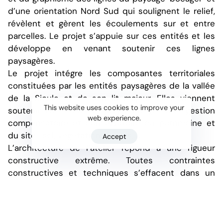
d’une orientation Nord Sud qui soulignent le relief,
révèlent et gèrent les écoulements sur et entre
parcelles. Le projet s’appuie sur ces entités et les
développe en venant soutenir ces lignes
paysagères.
Le projet intégre les composantes territoriales
constituées par les entités paysagères de la vallée
de la Sioule et de son lit majeur. Elles viennent
This website uses cookies to improve your
soutenir l’idée que le projet intègre une gestion
web experience.
compensatoire et conservatoire du patrimoine et
du site : sol, végétation, usages, …
Accept
L’architecture de l’atelier répond à une rigueur
constructive extrême. Toutes contraintes
constructives et techniques s’effacent dans un
plan libre et ouvert. Le bâtiment présente une
volumétrie plate et étirée. Sa hauteur de 6,80 m en
rive de toiture est moitié moins haute qu’un hangar
de logistique. La trame régulière ainsi que les